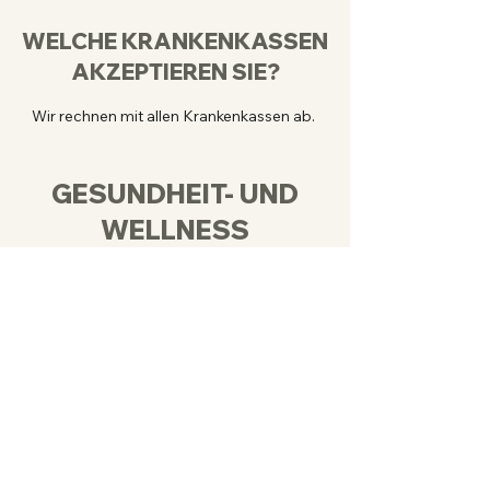
WELCHE KRANKENKASSEN
AKZEPTIEREN SIE?
Wir rechnen mit allen Krankenkassen ab.
GESUNDHEIT- UND
WELLNESS
Gönnen Sie sich eine Auszeit. Buchen Sie
schon jetzt Ihren Termin für eine Massage.
WAS IST PHYSIOTHERAPIE?
Physiotherapie