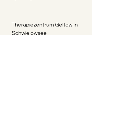
Therapiezentrum Geltow in
Schwielowsee
Hauffstraße 87
14548 Schwielowsee OT
Geltow
Therapiezentrum Glindow in
Werder
Luise-Jahn-Str. 6
14542 Werder OT Glindow
Therapiezentrum Lehnin in
Lehnin
Emstaler Landstr. 39